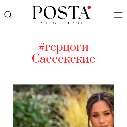
#герцоги
Сассекские