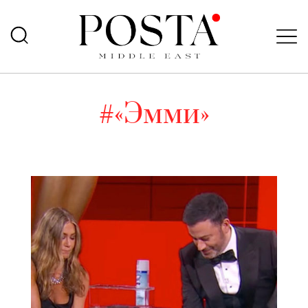
#«Эмми»