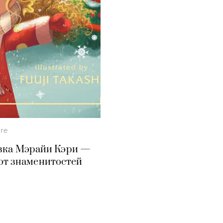
ure
казка Мэрайи Кэри —
 от знаменитостей