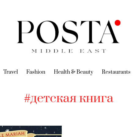
urrent)
Travel
(current)
Fashion
(current)
Health & Beauty
(current)
Restaurants
(c
#детская книга