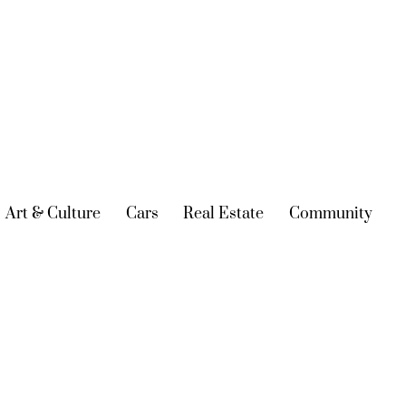
urrent)
Art & Culture
(current)
Cars
(current)
Real Estate
(current)
Community
(cur