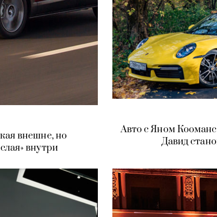
Авто с Яном Кооманс
кая внешне, но
Давид стан
слая» внутри