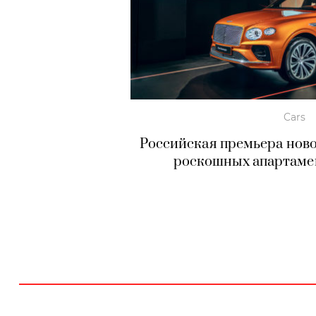
Cars
Российская премьера новог
роскошных апартамен