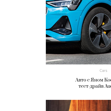
Cars
Авто с Яном К
тест-драйв Aud