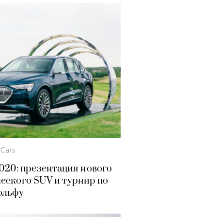
Cars
2020: презентация нового
еского SUV и турнир по
ольфу