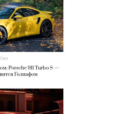
Cars
ом: Porsche
911 Turbo S
—
овится Голиафом