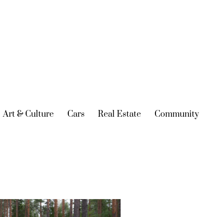
urrent)
Art & Culture
(current)
Cars
(current)
Real Estate
(current)
Community
(cur