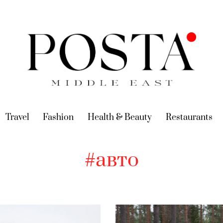
urrent)
Travel
(current)
Fashion
(current)
Health & Beauty
(current)
Restaurants
(c
#авто