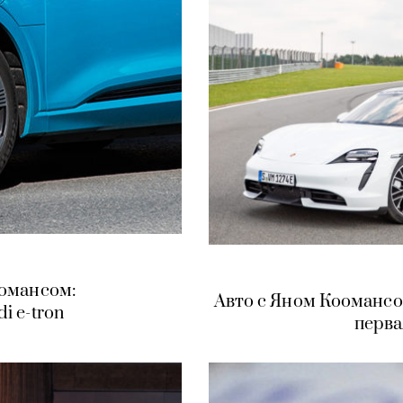
оомансом:
Авто с Яном Коомансо
i e-tron
перва