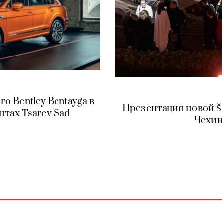
о Bentley Bentayga в
Презентация новой Šk
тах Tsarev Sad
Чехии