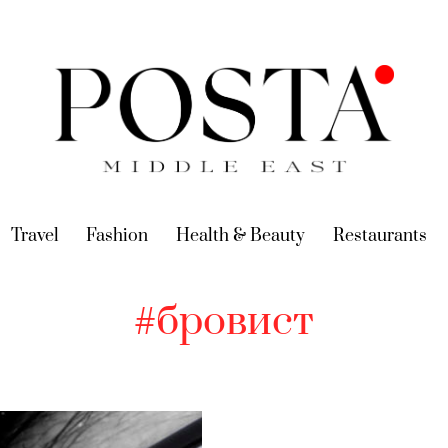
urrent)
Travel
(current)
Fashion
(current)
Health & Beauty
(current)
Restaurants
(c
#бровист