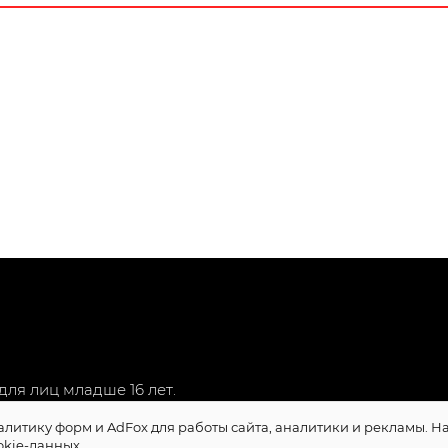
ля лиц младше 16 лет.
алитику форм и AdFox для работы сайта, аналитики и рекламы. 
okie-данных.