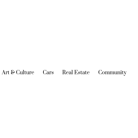
urrent)
Art & Culture
(current)
Cars
(current)
Real Estate
(current)
Community
(cur