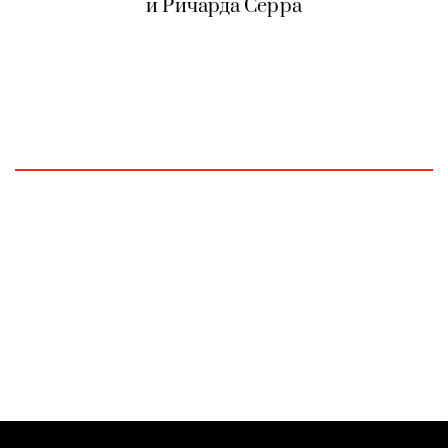
и Ричарда Серра