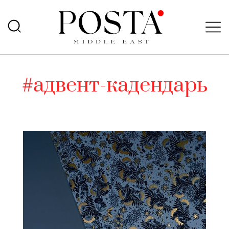
#адвент-кадендарь