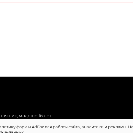
ля лиц младше 16 лет.
алитику форм и AdFox для работы сайта, аналитики и рекламы. 
okie-данных.