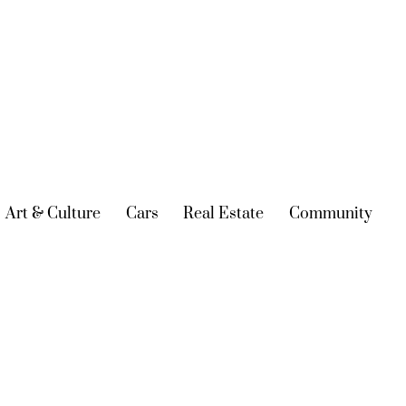
urrent)
Art & Culture
(current)
Cars
(current)
Real Estate
(current)
Community
(cur