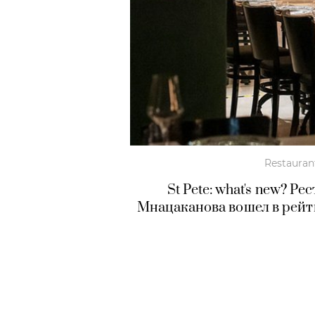
Restauran
St Pete: what's new? Р
Мнацаканова вошел в рейти