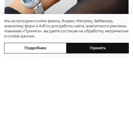
Мы используем cookie-файлы, Яндекс.Метрику, Вебвизор,
аналитику форм и AdFox для работы сайта, аналитики и рекламы.
Нажимая «Принять», вы даете согласие на обработку метрических
и cookie-данных.
Подробнее
Принять
Отдельным и, пожалуй, самым
впечатляющим экспонатом стал настольный
автомат
Brassée de Lavande
. Это
механическая скульптура высотой около
30 сантиметров, изображающая букет
лаванды.