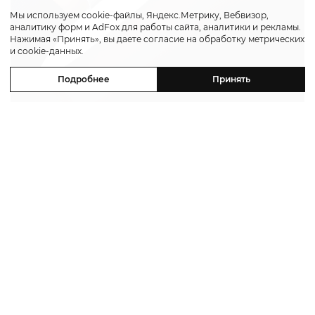
Мы используем cookie-файлы, Яндекс.Метрику, Вебвизор,
аналитику форм и AdFox для работы сайта, аналитики и рекламы.
Нажимая «Принять», вы даете согласие на обработку метрических
и cookie-данных.
Подробнее
Принять
Отдельным и, пожалуй, самым
впечатляющим экспонатом стал настольный
автомат
Brassée de Lavande
. Это
механическая скульптура высотой около
30 сантиметров, изображающая букет
лаванды.