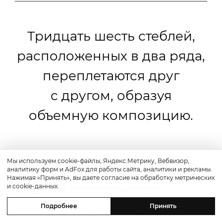
Тридцать шесть стеблей,
расположенных в два ряда,
переплетаются друг
с другом, образуя
объемную композицию.
Мы используем cookie-файлы, Яндекс.Метрику, Вебвизор,
При активации устройства цветы медленно
аналитику форм и AdFox для работы сайта, аналитики и рекламы.
раскрываются, и из них появляется бабочка
Нажимая «Принять», вы даете согласие на обработку метрических
и cookie-данных.
с ажурными эмалевыми крыльями,
украшенными бриллиантами. В основании
Подробнее
Принять
автомата скрыт карильон, а время