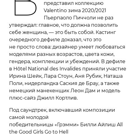
В
представил коллекцию
Valentino зима 2020/2021
Пьерпаоло Пиччоли не раз
утверждал: главное, что должна позволить
себе женщина, — это быть собой. Кастинг
очередного дефиле доказал, что это
не просто слова: дизайнер умеет любоваться
моделями разных возрастов, цвета кожи,
гендера, комплекции и убеждений. В дефиле
в Hôtel National des Invalides приняли участие
Ирина Шейк, Лара Стоун, Аня Рубик, Наташа
Поли, нидерландка Саския де Брау, а также
немецкий манекенщик Леон Дам и модель
плюс-сайз Джилл Кортлив.
Под саундтрек, включавший композиции
самой молодой
победительницы «Грэмми» Билли Айлиш All
the Good Girls Go to Hell