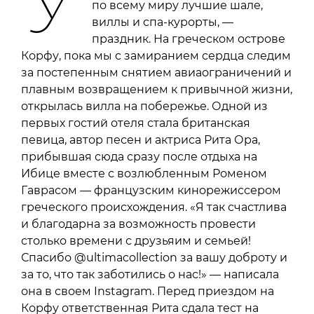
по всему миру лучшие шале,
виллы и спа-курорты, —
праздник. На греческом острове
Корфу, пока мы с замиранием сердца следим
за постепенным снятием авиаограничений и
плавным возвращением к привычной жизни,
открылась вилла на побережье. Одной из
первых гостий отеля стала британская
певица, автор песен и актриса Рита Ора,
прибывшая сюда сразу после отдыха на
Ибице вместе с возлюбленным Роменом
Гаврасом — французским кинорежиссером
греческого происхождения. «Я так счастлива
и благодарна за возможность провести
столько времени с друзьяим и семьей!
Спасибо @ultimacollection за вашу доброту и
за то, что так заботились о нас!» — написала
она в своем Instagram. Перед приездом на
Корфу ответственная Рита сдала тест на