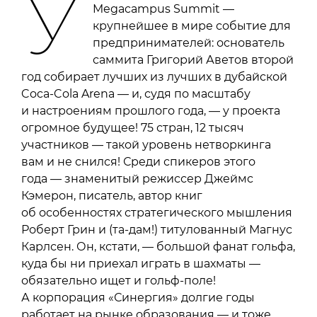
У
Megacampus Summit —
крупнейшее в мире событие для
предпринимателей: основатель
саммита Григорий Аветов второй
год собирает лучших из лучших в дубайской
Coca-Cola Arena — и, судя по масштабу
и настроениям прошлого года, — у проекта
огромное будущее! 75 стран, 12 тысяч
участников — такой уровень нетворкинга
вам и не снился! Среди спикеров этого
года — знаменитый режиссер Джеймс
Кэмерон, писатель, автор книг
об особенностях стратегического мышления
Роберт Грин и (та-дам!) титулованный Магнус
Карлсен. Он, кстати, — большой фанат гольфа,
куда бы ни приехал играть в шахматы —
обязательно ищет и гольф-поле!
А корпорация «Синергия» долгие годы
работает на рынке образования — и тоже