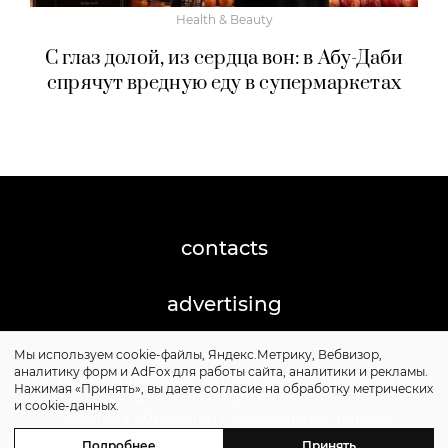
Health & Beauty
С глаз долой, из сердца вон: в Абу-Даби
спрячут вредную еду в супермаркетах
contacts
advertising
Мы используем cookie-файлы, Яндекс.Метрику, Вебвизор,
©2026 Posta-Magazine
аналитику форм и AdFox для работы сайта, аналитики и рекламы.
Сайт может содержать контент, не предназначенный
Нажимая «Принять», вы даете согласие на обработку метрических
для лиц младше 16 лет.
и cookie-данных.
Политика обработки персональных данных
Политика cookie
Подробнее
Принять