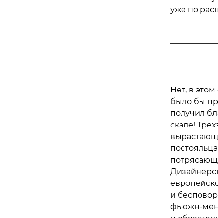
уже по рас
Нет, в это
было бы пр
получил бл
скале! Тре
вырастающе
постояльца
потрясающа
Дизайнерск
европейско
и бесповоро
фьюжн-мен