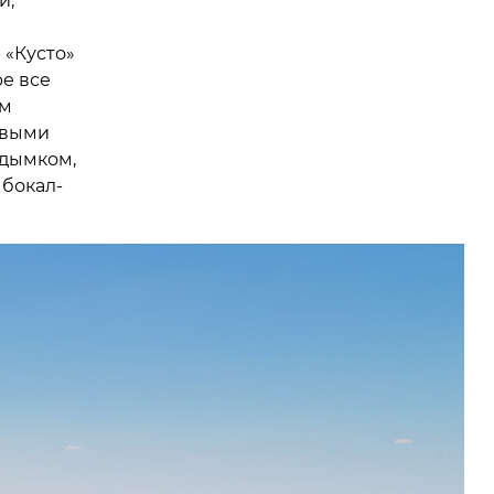
й,
 «Кусто»
ре все
ым
овыми
 дымком,
 бокал-