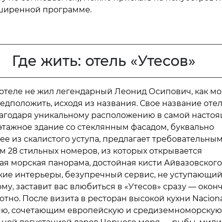
ширенной программе.
Где жить: отель «Утесов»
м отеле не жил легендарный Леонид Осипович, как м
едположить, исходя из названия. Свое название оте
агодаря уникальному расположению в самой насто
хэтажное здание со стеклянным фасадом, буквально
е из скалистого уступа, предлагает требовательны
м 28 стильных номеров, из которых открывается
я морская панорама, достойная кисти Айвазовского
ие интерьеры, безупречный сервис, не уступающи
му, заставит вас влюбиться в «Утесов» сразу — окон
тно. После визита в ресторан высокой кухни Naciona
ю, сочетающим европейскую и средиземноморскую 