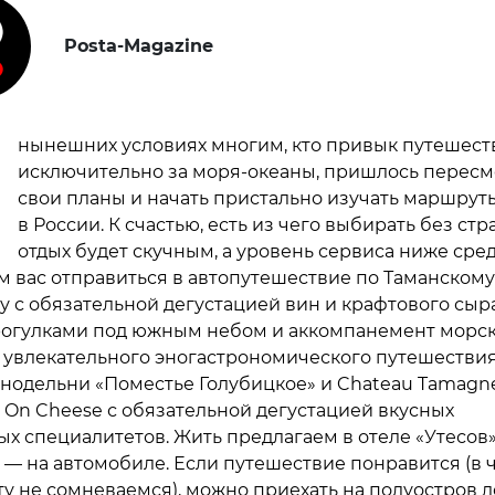
Posta-Magazine
В
нынешних условиях многим, кто привык путешест
исключительно за моря-океаны, пришлось пересм
свои планы и начать пристально изучать маршрут
в России. К счастью, есть из чего выбирать без стра
отдых будет скучным, а уровень сервиса ниже сред
 вас отправиться в автопутешествие по Таманскому
у с обязательной дегустацией вин и крафтового сыра
огулками под южным небом и аккомпанемент морск
увлекательного эногастрономического путешествия 
инодельни «Поместье Голубицкое» и Chateau Tamagne
On Cheese с обязательной дегустацией вкусных
х специалитетов. Жить предлагаем в отеле «Утесов»
 — на автомобиле. Если путешествие понравится (в 
ту не сомневаемся), можно приехать на полуостров 