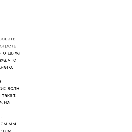
вовать
отреть
ы отдыха
ха, что
него.
,
их волн.
такая:
, на
,
чем мы
летом —