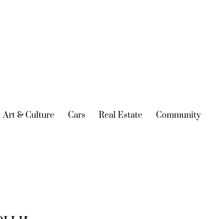
urrent)
Art & Culture
(current)
Cars
(current)
Real Estate
(current)
Community
(cur