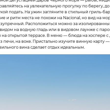
ьной дегустацией даров Черного моря — рыбы, миди
равляйтесь на увлекательную прогулку по берегу, до
кой подать. На ужин загляните в стильный гриль-бар
е и ритм места не похожи на Nacional, но вид на мо
езупречный. Расположиться можно за изолированн
 видом на водную гладь или в видовом лаунже с пар
 на открытой террасе. В меню — блюда на хоспере с
з печи, на воке. Пристально изучите винную карту —
вильного вина сделает отдых идеальным.