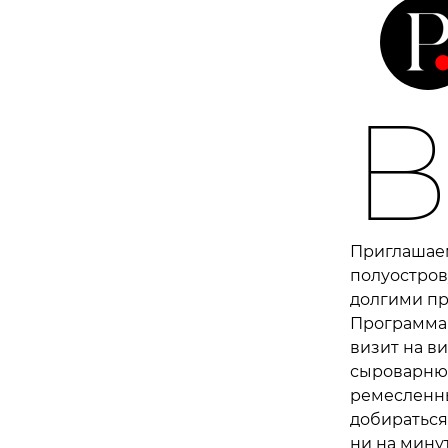
Приглашаем
полуостров
долгими пр
Программа 
визит на в
сыроварню 
ремесленны
добираться
ни на мину