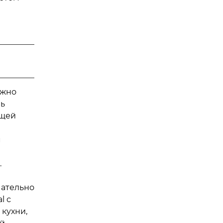
ожно
ль
ящей
м
.
й
чательно
l с
кухни,