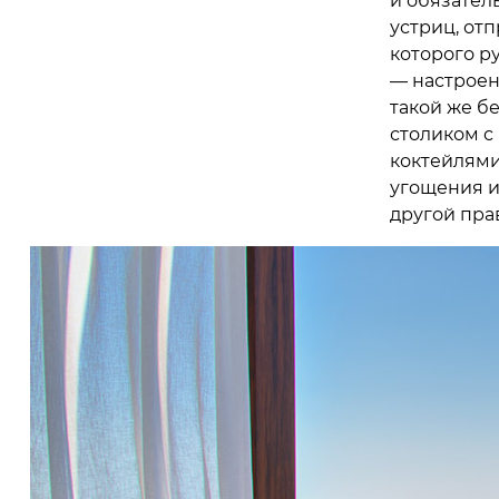
и обязател
устриц, отп
которого ру
— настроени
такой же б
столиком с
коктейлями
угощения и
другой пра