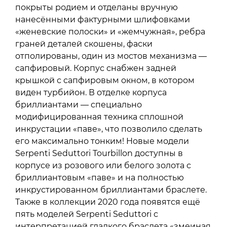
покрыты родием и отделаны вручную
нанесёнными фактурными шлифовками
«женевские полоски» и «жемчужная», ребра
граней деталей скошены, фаски
отполированы, один из мостов механизма —
сапфировый. Корпус снабжен задней
крышкой с сапфировым окном, в котором
виден турбийон. В отделке корпуса
бриллиантами — специально
модифицированная техника сплошной
инкрустации «паве», что позволило сделать
его максимально тонким! Новые модели
Serpenti Seduttori Tourbillon доступны в
корпусе из розового или белого золота с
бриллиантовым «паве» и на полностью
инкрустированном бриллиантами браслете.
Также в коллекции 2020 года появятся ещё
пять моделей Serpenti Seduttori с
интерпретацией гладкого браслета «змеиная