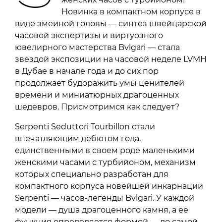
Новинка в компактном корпусе в
виде змеиной головы — синтез швейцарской
часовой экспертизы и виртуозного
ювелирного мастерства Bvlgari — стала
звездой экспозиции на часовой неделе LVMH
в Дубае в начале года и до сих пор
продолжает будоражить умы ценителей
времени и миниатюрных драгоценных
шедевров. Присмотримся как следует?
Serpenti Seduttori Tourbillon стали
впечатляющим дебютом года,
единственными в своем роде маленькими
женскими часами с турбийоном, механизм
которых специально разработан для
компактного корпуса новейшей инкарнации
Serpenti — часов-легенды Bvlgari. У каждой
модели — душа драгоценного камня, а ее
функция определяется формой — до самой