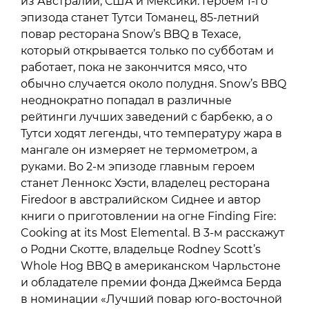
из Австралии, США и Мексики. Героем 1-го
эпизода станет Тутси Томанец, 85-летний
повар ресторана Snow’s BBQ в Техасе,
который открывается только по субботам и
работает, пока не закончится мясо, что
обычно случается около полудня. Snow’s BBQ
неоднократно попадал в различные
рейтинги лучших заведений с барбекю, а о
Тутси ходят легенды, что температуру жара в
мангале он измеряет не термометром, а
руками. Во 2-м эпизоде главным героем
станет Леннокс Хэсти, владелец ресторана
Firedoor в австралийском Сиднее и автор
книги о приготовлении на огне Finding Fire:
Cooking at its Most Elemental. В 3-м расскажут
о Родни Скотте, владельце Rodney Scott’s
Whole Hog BBQ в американском Чарльстоне
и обладателе премии фонда Джеймса Берда
в номинации «Лучший повар юго-восточной