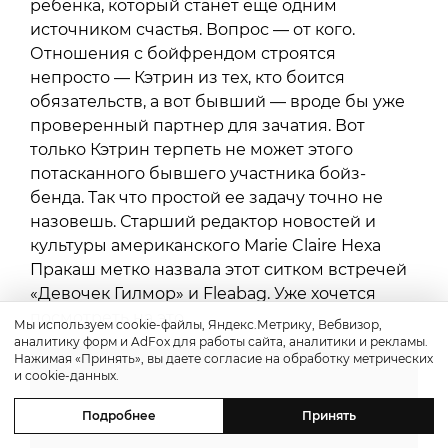
ребенка, который станет еще одним
источником счастья. Вопрос — от кого.
Отношения с бойфрендом строятся
непросто — Кэтрин из тех, кто боится
обязательств, а вот бывший — вроде бы уже
проверенный партнер для зачатия. Вот
только Кэтрин терпеть не может этого
потасканного бывшего участника бойз-
бенда. Так что простой ее задачу точно не
назовешь. Старший редактор новостей и
культуры американского Marie Claire Неха
Пракаш метко назвала этот ситком встречей
«Девочек Гилмор» и Fleabag. Уже хочется
посмотреть на это.
Мы используем cookie-файлы, Яндекс.Метрику, Вебвизор,
аналитику форм и AdFox для работы сайта, аналитики и рекламы.
Нажимая «Принять», вы даете согласие на обработку метрических
и cookie-данных.
Подробнее
Принять