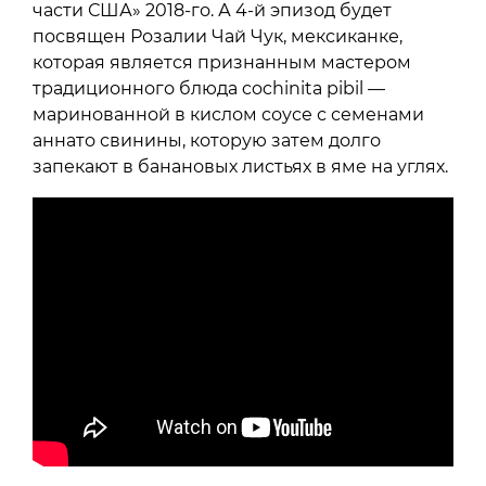
части США» 2018-го. А 4-й эпизод будет
посвящен Розалии Чай Чук, мексиканке,
которая является признанным мастером
традиционного блюда cochinita pibil —
маринованной в кислом соусе с семенами
аннато свинины, которую затем долго
запекают в банановых листьях в яме на углях.