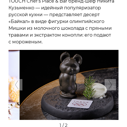
TOUCH Chef’s Place & Bar бренд-шеф Никита
Кузьменко — идейный популяризатор
русской кухни — представляет десерт
«Байкал» в виде фигурки олимпийского
Мишки из молочного шоколада с пряными
травами и экстрактом конопли: его подают
с мороженым.
Previous
Next
2 / 2