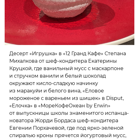
Десерт «Игрушка» в «12 Гранд Кафе» Степана
Михалкова от шеф-кондитера Екатерины
Круцкой, где ванильный мусс с маскарпоне
и стручком ванили и белый шоколад
окружают кисло-сладкую начинку
из маракуйи и белого вина, «Еловое
мороженое с вареньем из шишек» в Disput,
«Елочка» в «МореКофеОкеан by Erwin»
от выпускницы школы знаменитого испанца-
новатора Жорди Бордаса шеф-кондитера
Евгении Порхачевой, где под ярко-зеленой
спиралью кроны прячется йогуртовый мусс,