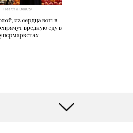
Health & Beauty
олой, из сердца вон: в
спрячут вредную еду в
упермаркетах