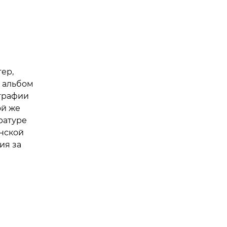
ер,
й альбом
ографии
ой же
ратуре
нской
ия за