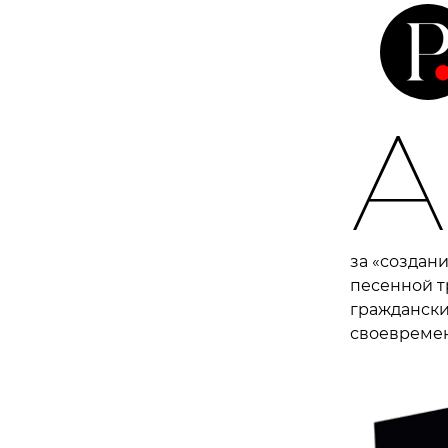
А
за «создан
песенной т
граждански
своевремен