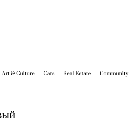
urrent)
Art & Culture
(current)
Cars
(current)
Real Estate
(current)
Community
(cur
вый