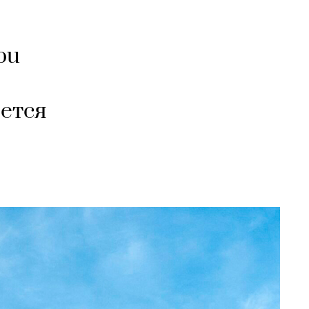
bu
оется