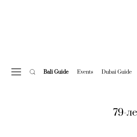
Bali Guide
(current)
Events
(current)
Dubai Guide
(c
79-л