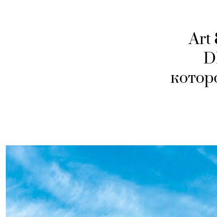
Art
D
которо