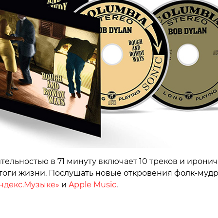
тельностью в 71 минуту включает 10 треков и ирони
тоги жизни. Послушать новые откровения фолк-муд
ндекс.Музыке»
и
Apple Music
.