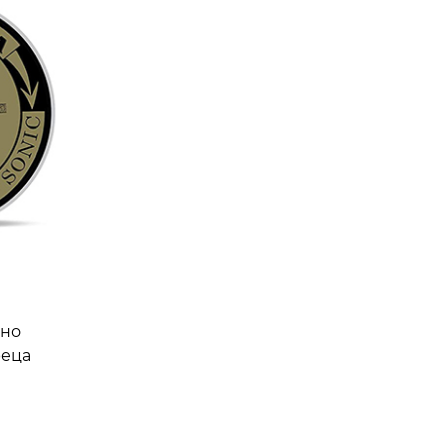
чно
реца