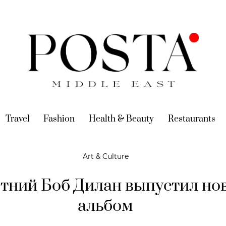
urrent)
Travel
(current)
Fashion
(current)
Health & Beauty
(current)
Restaurants
(c
Art & Culture
етний Боб Дилан выпустил но
альбом