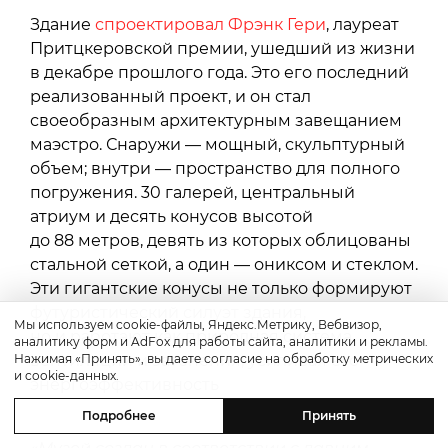
Здание
спроектировал Фрэнк Гери
, лауреат
Притцкеровской премии, ушедший из жизни
в декабре прошлого года. Это его последний
реализованный проект, и он стал
своеобразным архитектурным завещанием
маэстро. Снаружи — мощный, скульптурный
объем; внутри — пространство для полного
погружения. 30 галерей, центральный
атриум и десять конусов высотой
до 88 метров, девять из которых облицованы
стальной сеткой, а один — ониксом и стеклом.
Эти гигантские конусы не только формируют
футуристический силуэт здания,
Мы используем cookie-файлы, Яндекс.Метрику, Вебвизор,
но и работают как природная система
аналитику форм и AdFox для работы сайта, аналитики и рекламы.
вентиляции и затенения, усиливая его
Нажимая «Принять», вы даете согласие на обработку метрических
и cookie-данных.
энергоэффективность
(но и фотогеничность — тоже!).
Подробнее
Принять