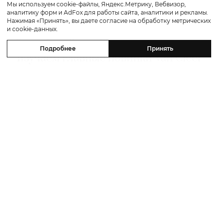
Мы используем cookie-файлы, Яндекс.Метрику, Вебвизор,
аналитику форм и AdFox для работы сайта, аналитики и рекламы.
Fashion
Нажимая «Принять», вы даете согласие на обработку метрических
и cookie-данных.
Posta Jewellery: «Поэзия времени» —
Подробнее
Принять
изучаем главные новинки Van Cleef
& Arpels на выставке Dubai Watch
Week
27 ноября 2025