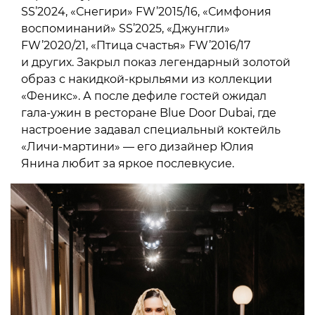
SS’2024, «Снегири» FW’2015/16, «Симфония
воспоминаний» SS’2025, «Джунгли»
FW’2020/21, «Птица счастья» FW’2016/17
и других. Закрыл показ легендарный золотой
образ с накидкой-крыльями из коллекции
«Феникс». А после дефиле гостей ожидал
гала-ужин в ресторане Blue Door Dubai, где
настроение задавал специальный коктейль
«Личи-мартини» — его дизайнер Юлия
Янина любит за яркое послевкусие.