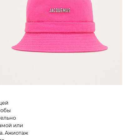
щей
Чтобы
тельно
амой или
а. Ажиотаж