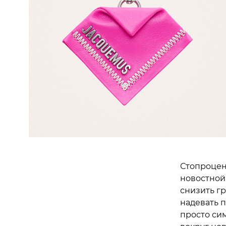
Стопроцен
новостной 
снизить г
надевать 
просто си