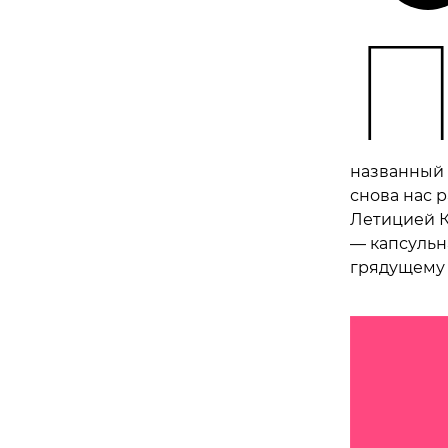
названный 
снова нас 
Летицией Ка
— капсульн
грядущему 