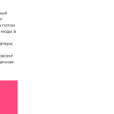
рый
л
а потом
 моды в
атери,
овсем!
щенная