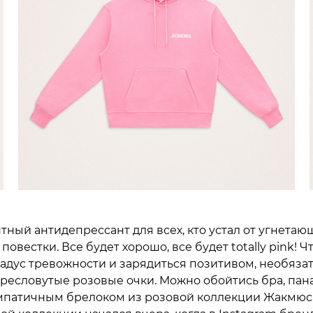
тный антидепрессант для всех, кто устал от угнетаю
повестки. Все будет хорошо, все будет totally pink! 
радус тревожности и зарядиться позитивом, необяза
пресловутые розовые очки. Можно обойтись бра, пан
мпатичным брелоком из розовой коллекции Жакмюс