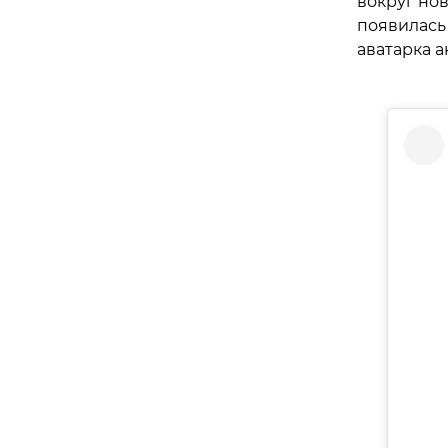
вокруг нов
появилась 
аватарка 