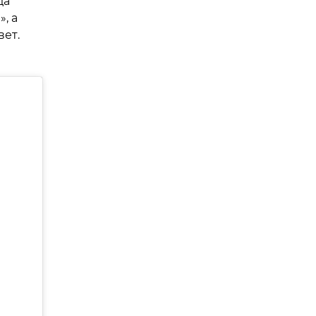
да
, а
ет.