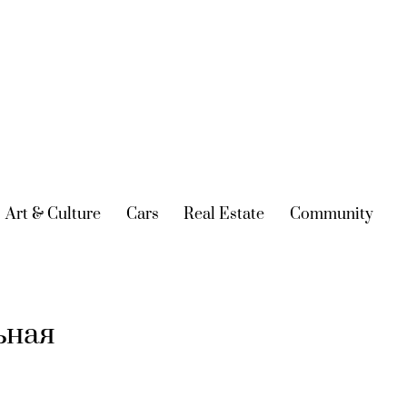
urrent)
Art & Culture
(current)
Cars
(current)
Real Estate
(current)
Community
(cur
ьная