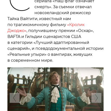
сериала «Наш флаг означает
смерть». За съемки отвечал
новозеландский режиссер
Тайка Вайтити, известный нам
по трагикомичному фильму
«Кролик
Джоджо»
, получившему премии «Оскар»,
BAFTA и Гильдии сценаристов США
в категории «Лучший адаптированный
сценарий», и псевдодокументальной истории
«Реальные упыри» о вампирах, живущих
в современном мире.
Previous
Next