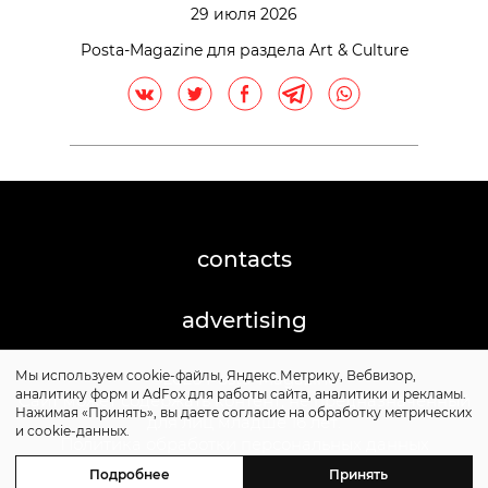
29 июля 2026
Posta-Magazine для раздела Art & Culture
contacts
advertising
Мы используем cookie-файлы, Яндекс.Метрику, Вебвизор,
©2026 Posta-Magazine
аналитику форм и AdFox для работы сайта, аналитики и рекламы.
Сайт может содержать контент, не предназначенный
Нажимая «Принять», вы даете согласие на обработку метрических
для лиц младше 16 лет.
и cookie-данных.
Политика обработки персональных данных
Политика cookie
Подробнее
Принять