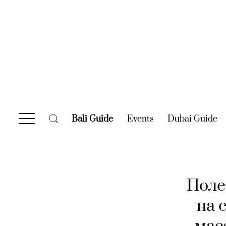
Bali Guide
(current)
Events
(current)
Dubai Guide
(c
Поле
на 