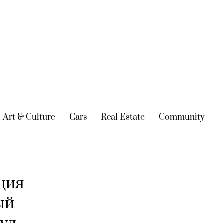
urrent)
Art & Culture
(current)
Cars
(current)
Real Estate
(current)
Community
(cur
ция
ый