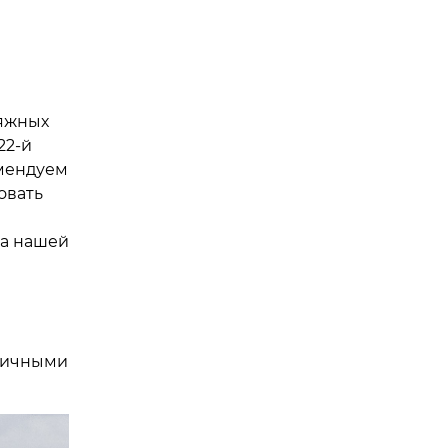
ляжных
22-й
омендуем
овать
на нашей
фичными