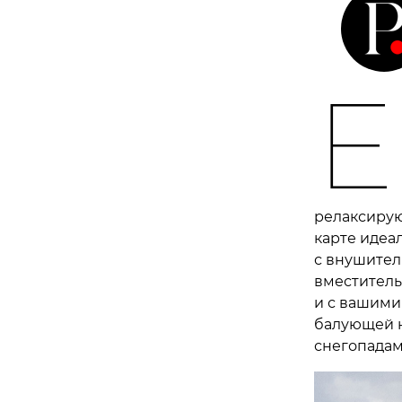
Е
релаксирую
карте идеа
с внушител
вместитель
и с вашими
балующей 
снегопадам