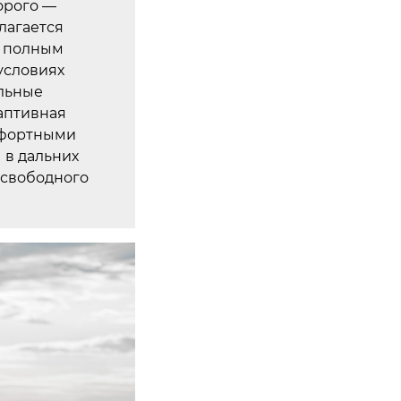
торого —
лагается
и полным
условиях
альные
аптивная
мфортными
 в дальних
 свободного