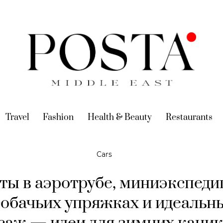
urrent)
Travel
(current)
Fashion
(current)
Health & Beauty
(current)
Restaurants
(c
Cars
ты в аэротрубе, миниэкспеди
собачьих упряжках и идеальн