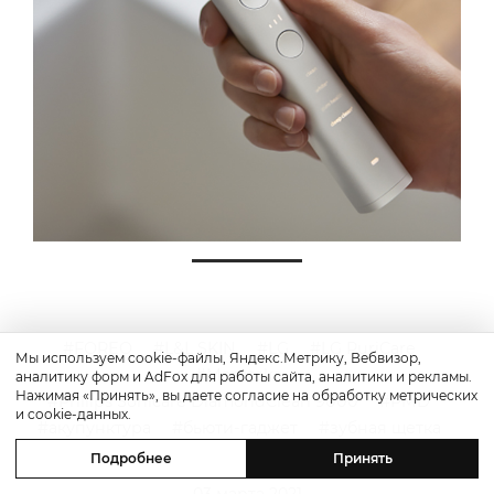
FOREO
L&L SKIN
LG
LG PuriCare
Мы используем cookie-файлы, Яндекс.Метрику, Вебвизор,
Marutaka
аналитику форм и AdFox для работы сайта, аналитики и рекламы.
Нажимая «Принять», вы даете согласие на обработку метрических
Philips Sonicare DiamondClean 9000
PMD
и cookie-данных.
акупунктура
бьюти-гаджет
зубная щетка
массажер
Подробнее
Принять
03 марта 2021