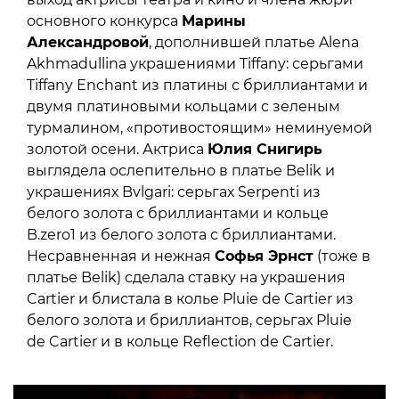
основного конкурса
Марины
Александровой
, дополнившей платье Alena
Akhmadullina украшениями Tiffany: серьгами
Tiffany Enchant из платины с бриллиантами и
двумя платиновыми кольцами c зеленым
турмалином, «противостоящим» неминуемой
золотой осени. Актриса
Юлия Снигирь
выглядела ослепительно в платье Belik и
украшениях Bvlgari: серьгах Serpenti из
белого золота с бриллиантами и кольце
B.zero1 из белого золота с бриллиантами.
Несравненная и нежная
Софья Эрнст
(тоже в
платье Belik) сделала ставку на украшения
Cartier и блистала в колье Pluie de Cartier из
белого золота и бриллиантов, серьгах Pluie
de Cartier и в кольце Reflection de Cartier.