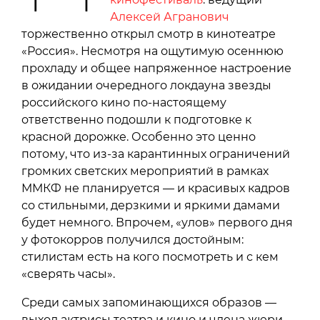
Алексей Агранович
торжественно открыл смотр в кинотеатре
«Россия». Несмотря на ощутимую осеннюю
прохладу и общее напряженное настроение
в ожидании очередного локдауна звезды
российского кино по-настоящему
ответственно подошли к подготовке к
красной дорожке. Особенно это ценно
потому, что из-за карантинных ограничений
громких светских мероприятий в рамках
ММКФ не планируется — и красивых кадров
со стильными, дерзкими и яркими дамами
будет немного. Впрочем, «улов» первого дня
у фотокорров получился достойным:
стилистам есть на кого посмотреть и с кем
«сверять часы».
Среди самых запоминающихся образов —
выход актрисы театра и кино и члена жюри