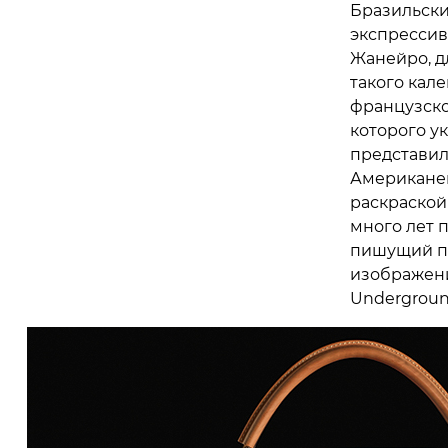
Бразильски
экспрессив
Жанейро, д
такого кале
французско
которого у
представил
Американец
раскраской
много лет 
пишущий пр
изображени
Undergroun