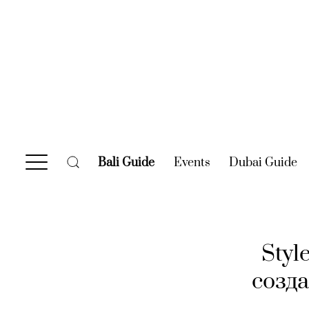
Bali Guide
(current)
Events
(current)
Dubai Guide
(c
Styl
созд