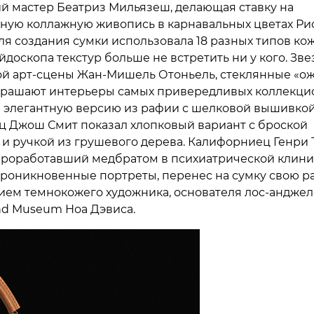
й мастер Беатриз Мильязеш, делающая ставку на
ную коллажную живопись в карнавальных цветах Рио
ля создания сумки использовала 18 разных типов ко
йдоскопа текстур больше не встретить ни у кого. Зве
й арт-сцены Жан-Мишель Отоньель, стеклянные «о
крашают интерьеры самых привередливых коллекци
 элегантную версию из рафии с шелковой вышивкой
 Джош Смит показал хлопковый вариант с броской
 и ручкой из грушевого дерева. Калифорниец Генри 
проработавший медбратом в психиатрической клини
оникновенные портреты, перенес на сумку свою ра
ем темнокожего художника, основателя лос-анджел
d Museum Ноа Дэвиса.