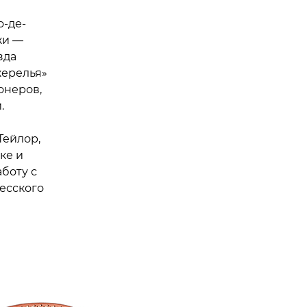
-де-
жи —
зда
жерелья»
онеров,
.
Тейлор,
ке и
боту с
есского