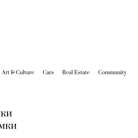
urrent)
Art & Culture
(current)
Cars
(current)
Real Estate
(current)
Community
(cur
ики
умки