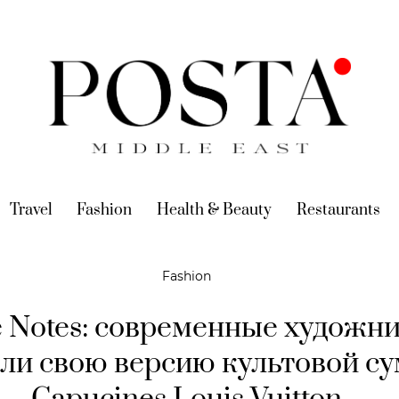
urrent)
Travel
(current)
Fashion
(current)
Health & Beauty
(current)
Restaurants
(c
Fashion
e Notes: современные художн
али свою версию культовой с