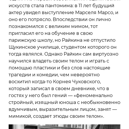
искусств стала пантомима: в 11 лет будущий
актер увидел выступление Марселя Марсо, и
оно его потрясло. Впоследствии он лично
познакомился с великим мимом, тот
пригласил его на обучение в свою
парижскую школу, но Райкина не отпустило
Щукинское училище, студентом которого он
тогда являлся. Однако Райкин сам виртуозно
научился владеть своим телом и играть с
помощью пластики и без слов настоящие
трагедии и комедии, чем невероятно
восхитил когда-то Корнея Чуковского,
который записал в своем дневнике, что в
гостях у него был гений — «феноменально
стройный, изящный юноша с необыкновенно
вдумчивым, выразительным лицом, занят —
мимикой, создает этюды своим телом».