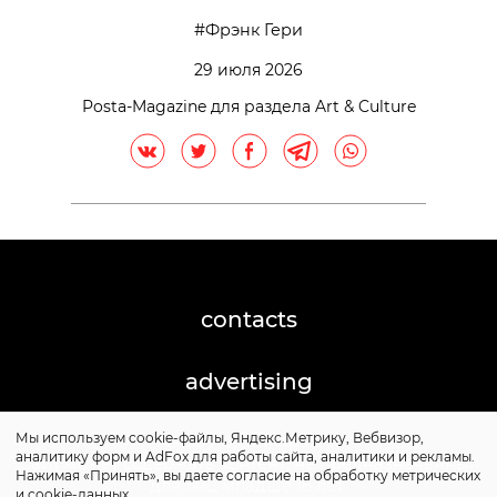
Фрэнк Гери
29 июля 2026
Posta-Magazine для раздела Art & Culture
contacts
advertising
Мы используем cookie-файлы, Яндекс.Метрику, Вебвизор,
©2026 Posta-Magazine
аналитику форм и AdFox для работы сайта, аналитики и рекламы.
Сайт может содержать контент, не предназначенный
Нажимая «Принять», вы даете согласие на обработку метрических
для лиц младше 16 лет.
и cookie-данных.