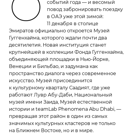
О
событий года — и весомый
повод забронировать поездку
в ОАЭ уже этой зимой:
11 декабря в столице
Эмиратов официально откроется Музей
Гуггенхайма, которого ждали почти два
десятилетия. Новая институция станет
крупнейшей в коллекции Фонда Гуггенхайма,
объединяющей площадки в Нью-Йорке,
Венеции и Бильбао, и задумана как
пространство диалога через современное
искусство. Музей присоединится
к культурному кварталу Саадият, где уже
работают Лувр Абу-Даби, Национальный
музей имени Заида, Музей естественной
истории и teamLab Phenomena Abu Dhabi, —
превращая этот район в один из самых
значимых культурных кластеров не только
на Ближнем Востоке, но и в мире.