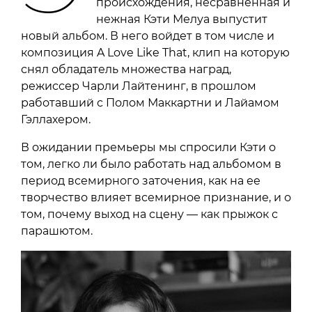
происхождения, несравненная и
нежная Кэти Мелуа выпустит
новый альбом. В него войдет в том числе и
композиция A Love Like That, клип на которую
снял обладатель множества наград,
режиссер Чарли Лайтенинг, в прошлом
работавший с Полом Маккартни и Лайамом
Гэллахером.
В ожидании премьеры мы спросили Кэти о
том, легко ли было работать над альбомом в
период всемирного заточения, как на ее
творчество влияет всемирное признание, и о
том, почему выход на сцену — как прыжок с
парашютом.