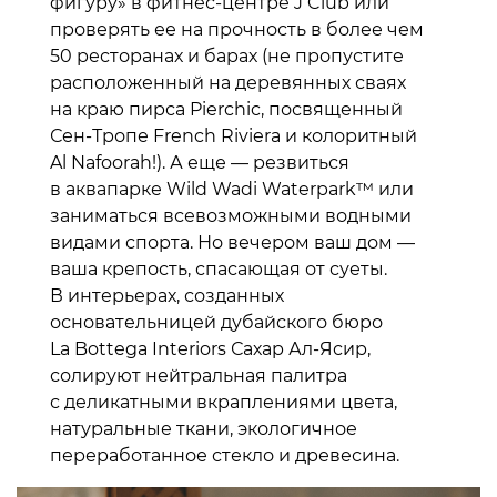
фигуру» в фитнес-центре J Club или
проверять ее на прочность в более чем
50 ресторанах и барах (не пропустите
расположенный на деревянных сваях
на краю пирса Pierchic, посвященный
Сен-Тропе French Riviera и колоритный
Al Nafoorah!). А еще — резвиться
в аквапарке Wild Wadi Waterpark™ или
заниматься всевозможными водными
видами спорта. Но вечером ваш дом —
ваша крепость, спасающая от суеты.
В интерьерах, созданных
основательницей дубайского бюро
La Bottega Interiors Сахар Ал-Ясир,
солируют нейтральная палитра
с деликатными вкраплениями цвета,
натуральные ткани, экологичное
переработанное стекло и древесина.