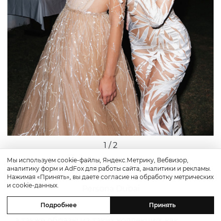
1 / 2
Мы используем cookie-файлы, Яндекс.Метрику, Вебвизор,
За парижский шарм моделей отвечала
аналитику форм и AdFox для работы сайта, аналитики и рекламы.
команда сети имидж-лабораторий стиля
Нажимая «Принять», вы даете согласие на обработку метрических
и cookie-данных.
Persona Dubai
Подробнее
Принять
Гости увидели 40 нарядов из архивов Дома,
а также образы из таких коллекций, как