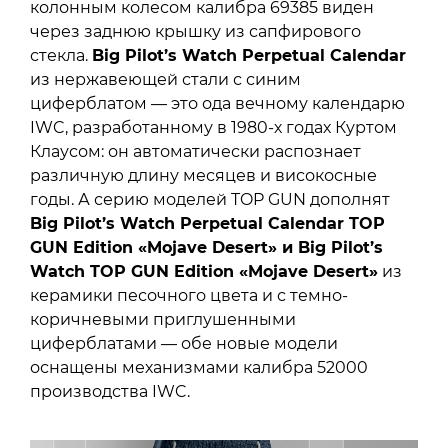
колонным колесом калибра 69385 виден
через заднюю крышку из сапфирового
стекла.
Big Pilot’s Watch Perpetual Calendar
из нержавеющей стали с синим
циферблатом — это ода вечному календарю
IWC, разработанному в 1980-х годах Куртом
Клаусом: он автоматически распознает
различную длину месяцев и високосные
годы. А серию моделей TOP GUN дополнят
Big Pilot’s Watch Perpetual Calendar TOP
GUN Edition «Mojave Desert» и Big Pilot’s
Watch TOP GUN Edition «Mojave Desert»
из
керамики песочного цвета и с темно-
коричневыми приглушенными
циферблатами — обе новые модели
оснащены механизмами калибра 52000
производства IWC.