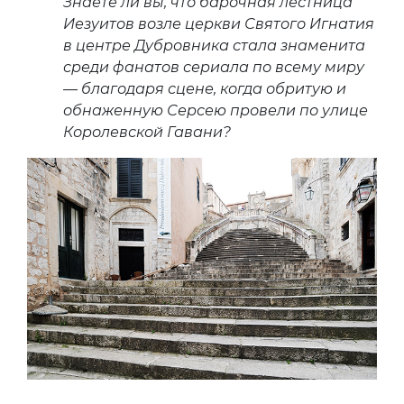
Знаете ли вы, что барочная лестница
Иезуитов возле церкви Святого Игнатия
в центре Дубровника стала знаменита
среди фанатов сериала по всему миру
— благодаря сцене, когда обритую и
обнаженную Серсею провели по улице
Королевской Гавани?