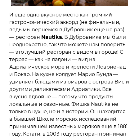
И еще одно вкусное место как громкий
гастрономический аккорд (не финальный,
ведь мы вернемся в Дубровник еще не раз)
— ресторан
Nautika
. В Дубровнике мы были
неоднократно, так что можете нам поверить
— это лучший ресторан с видом в городе! С
террас — как на ладони — вид на
Адриатическое море и крепости Ловриенац
и Бокар. На кухне колдует Марио Бунда —
удивляет блюдами из омаров с острова Вис и
другими деликатесами Адриатики. Все
вкусно вдвойне — потому что продукты
локальные и сезонные. Фишка Nautika не
только в кухне, но и в истории. Он находится
в бывшей Школе морских исследований,
принимавшей известных моряков еще в 1881
году. Кстати, в 2003 году ресторан принимал