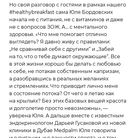
Но свой разговор с гостями в рамках нашего
#healthybreakfast сама Юля Бордовских
начала не с питания, не с витаминов и даже
не с вопросов ЗОЖ. А… с ментального
здоровья. «Что мне помогает отлично
выглядеть? Я давно живу с правилами:
„Не сравнивай себя с другими“ и „Забей
на то, что о тебе думают окружающие“. Все
в этой жизни хорошо бы делать с любовью
к себе, не потакая собственным капризам,
а разобравшись в реальных желаниях
и стремлениях. Что приводит лично меня
в состояние потока? От чего я летаю как
на крыльях? Без этих базовых вещей красота
и долголетие просто невозможны», —
уверена Юля. А дальше вместе с известным
эндокринологом Дарьей Гусаковой из новой
клиники в Дубае Medpalm Юля говорила
и о питании, и о важности спорта, и о том,