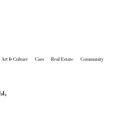
urrent)
Art & Culture
(current)
Cars
(current)
Real Estate
(current)
Community
(cur
ы,