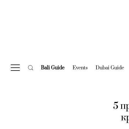
Bali Guide
(current)
Events
(current)
Dubai Guide
(c
5 п
к