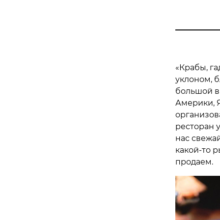
«Крабы, г
уклоном, б
большой вы
Америки, Я
организова
ресторан у
нас свежа
какой-то 
продаем.