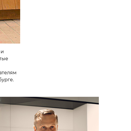
ми
тые
ателям
бурге.