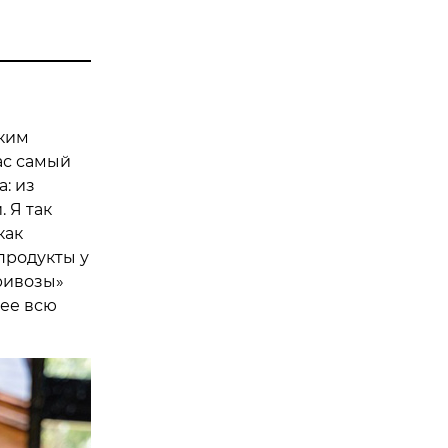
ским
нас самый
: из
 Я так
как
продукты у
ривозы»
 ее всю