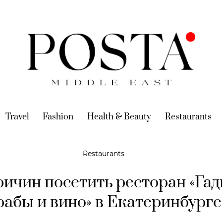
urrent)
Travel
(current)
Fashion
(current)
Health & Beauty
(current)
Restaurants
(c
Restaurants
ричин посетить ресторан «Гад
рабы и вино» в Екатеринбурге