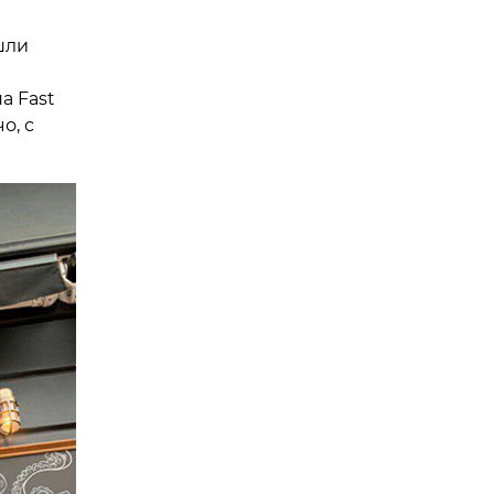
шли
а Fast
о, с