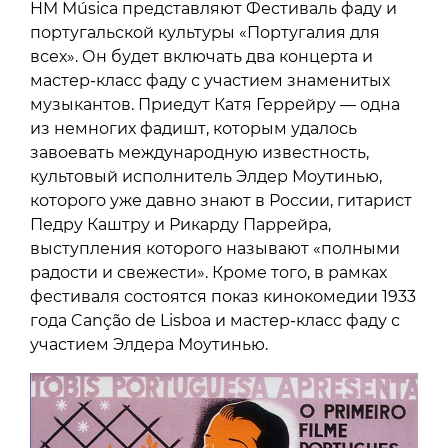
HM Música представляют Фестиваль фаду и
португальской культуры «Португалия для
всех». Он будет включать два концерта и
мастер-класс фаду с участием знаменитых
музыкантов. Приедут Катя Геррейру — одна
из немногих фадишт, которым удалось
завоевать международную известность,
культовый исполнитель Элдер Моутинью,
которого уже давно знают в России, гитарист
Педру Каштру и Рикарду Паррейра,
выступления которого называют «полными
радости и свежести». Кроме того, в рамках
фестиваля состоятся показ кинокомедии 1933
года Canção de Lisboa и мастер-класс фаду с
участием Элдера Моутинью.