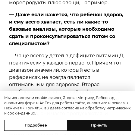
морепродукты плюс овощи, например.
— Даже если кажется, что ребенок здоров,
и ему всего хватает, есть ли какие-то
базовые анализы, которые необходимо
сдать и проконсультироваться потом со
специалистом?
— Чаще всего у детей в дефиците витамин Д,
практически у каждого первого. Причем тот
диапазон значений, который есть в
референсах, не всегда является
оптимальным для здоровья. Вторая
проблема — это латентный дефицит железа,
Мы используем cookie-файлы, Яндекс.Метрику, Вебвизор,
когда гемоглобин еще нормальный, но уже
аналитику форм и AdFox для работы сайта, аналитики и рекламы.
есть другие признаки дефицита. К
Нажимая «Принять», вы даете согласие на обработку метрических
сожалению, они часто пропускаются, и
и cookie-данных.
ребенок месяцами, годами находится в
Подробнее
Принять
«железном» дефиците. Часто бывает дефицит