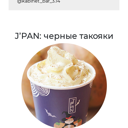
@kabinet_bar_3.14
J’PAN: черные такояки