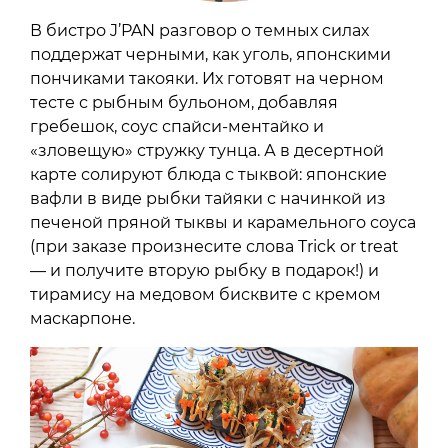
В бистро J’PAN разговор о темных силах
поддержат черными, как уголь, японскими
пончиками такояки. Их готовят на черном
тесте с рыбным бульоном, добавляя
гребешок, соус спайси-ментайко и
«зловещую» стружку тунца. А в десертной
карте солируют блюда с тыквой: японские
вафли в виде рыбки тайяки с начинкой из
печеной пряной тыквы и карамельного соуса
(при заказе произнесите слова Trick or treat
— и получите вторую рыбку в подарок!) и
тирамису на медовом бисквите с кремом
маскарпоне.