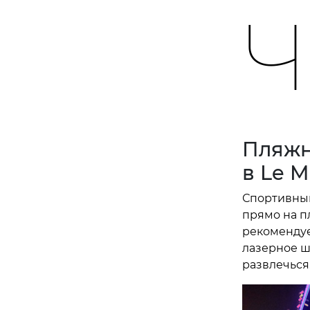
Ч
Пляжн
в Le M
Спортивный
прямо на п
рекомендуе
лазерное ш
развлечься