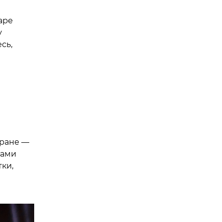
аре
у
сь,
кране —
ками
ки,