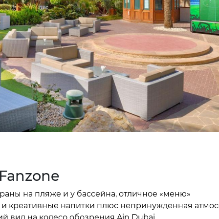
 Fanzone
аны на пляже и у бассейна, отличное «меню»
 и креативные напитки плюс непринужденная атмо
й вид на колесо обозрения Ain Dubai.