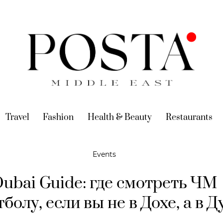
urrent)
Travel
(current)
Fashion
(current)
Health & Beauty
(current)
Restaurants
(c
Events
ubai Guide: где смотреть ЧМ
тболу, если вы не в Дохе, а в Д