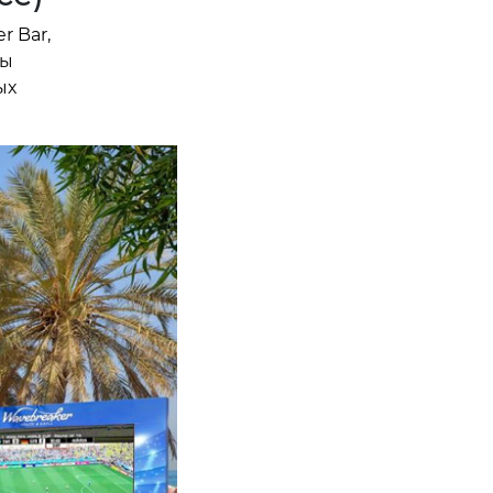
r Bar,
ны
ых