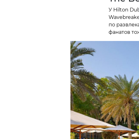
У Hilton Du
Wavebreake
по развлек
фанатов то