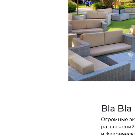
Bla Bla
Огромные экр
развлечений
и феерически