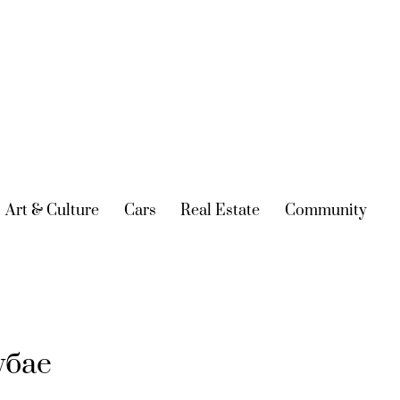
urrent)
Art & Culture
(current)
Cars
(current)
Real Estate
(current)
Community
(cur
убае