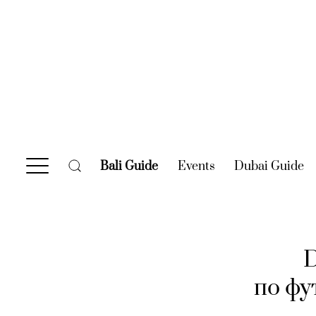
Bali Guide
(current)
Events
(current)
Dubai Guide
(c
D
по фу