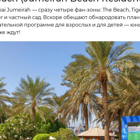
bai Jumeirah — сразу четыре фан-зоны: The Beach, Tige
r и частный сад. Вскоре обещают обнародовать пла
ательной программе для взрослых и для детей — юн
же ждут!