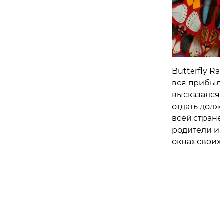
Butterfly 
вся прибыл
высказался 
отдать дол
всей стране
родители и
окнах своих