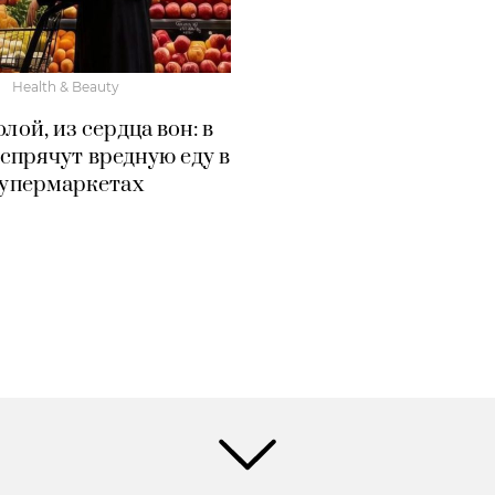
Health & Beauty
олой, из сердца вон: в
спрячут вредную еду в
упермаркетах