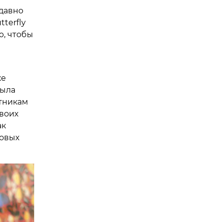
давно
terfly
ю, чтобы
же
была
тникам
воих
ак
товых