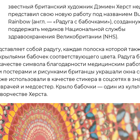
И
звестный британский художник Дэмиен Херст не
представил свою новую работу под названием But
Rainbow (англ. — «Радуга с бабочками»), созданну
поддержать медиков Национальной службы
здравоохранения Великобритании (NHS).
дставляет собой радугу, каждая полоска которой так
крыльями бабочек соответствующего цвета. Радуга 
качестве символа благодарности медицинским рабо
и постерами и рисунками британцы украшали окна с
кже использовали в качестве стикера в соцсетях в зн
врачей и медсестер. Крыло бабочки — один из куль
ворчестве Херста.