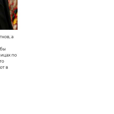
ков, а
обы
ницах по
то
ют в