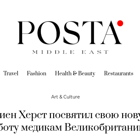
urrent)
Travel
(current)
Fashion
(current)
Health & Beauty
(current)
Restaurants
(c
Art & Culture
иен Херст посвятил свою но
боту медикам Великобритани