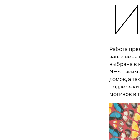
Работа пре
заполнена 
выбрана в 
NHS: таким
домов, а та
поддержки 
мотивов в т