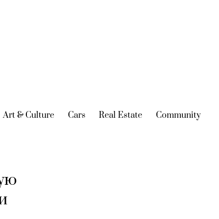
urrent)
Art & Culture
(current)
Cars
(current)
Real Estate
(current)
Community
(cur
вую
и