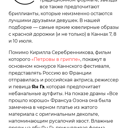
все также предпочитают
бриллианты, которые неизменно остаются
лучшими друзьями девушек. В нашей
подборке — самые яркие ювелирные образы
с красной дорожки (и не только) в Каннах 7, 8
и 10 июля.
Помимо Кирилла Серебренникова, фильм
которого
«Петровы в гриппе»
, покажут в
основном конкурсе Каннского фестиваля,
представлять Россию во Франции
отправилась и российская актриса, режиссер
и певица
Ян Гэ
, которая предпочитает
небанальные аутфиты. На показе драмы «Все
прошло хорошо» Франсуа Озона она была
замечена в черном платье из жатого
материала с оригинальным декольте,
напоминающим русалочий хвост. Влажные
пряди на лбу Ян Гэ, причудливая форма