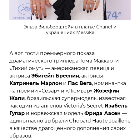
Эльза Зильберштейн в платье Chanel и
украшениях Messika
А вот гости премьерного показа
драматического триллера Тома Маккарти
«Тихий омут» — американская певица и
актриса
Эбигейл Бреслин
, актрисы
Катринель Марлон
и
Пас Вега
, номинантка
на премии «Сезар» и «Люмьер»
Жозефин
Жапи
, бразильская супермодель, известная
как один из ангелов Victoria’s Secret
Изабель
Гулар
и норвежская модель
Фрида Аасен
—
единогласно выбрали Chopard Haute Joaillerie
в качестве драгоценного дополнения своих
образов.