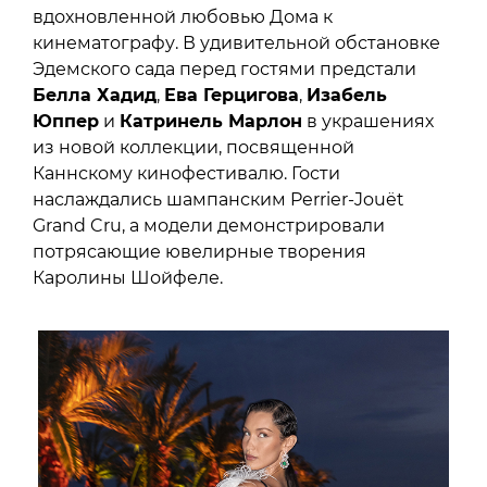
вдохновленной любовью Дома к
кинематографу. В удивительной обстановке
Эдемского сада перед гостями предстали
Белла Хадид
,
Ева Герцигова
,
Изабель
Юппер
и
Катринель Марлон
в украшениях
из новой коллекции, посвященной
Каннскому кинофестивалю. Гости
наслаждались шампанским Perrier-Jouët
Grand Cru, а модели демонстрировали
потрясающие ювелирные творения
Каролины Шойфеле.