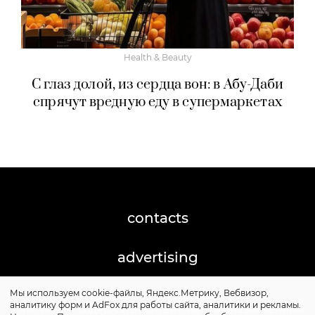
Health & Beauty
С глаз долой, из сердца вон: в Абу-Даби
спрячут вредную еду в супермаркетах
contacts
advertising
Мы используем cookie-файлы, Яндекс.Метрику, Вебвизор,
©2026 Posta-Magazine
аналитику форм и AdFox для работы сайта, аналитики и рекламы.
Сайт может содержать контент, не предназначенный