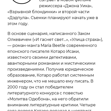
режиссера «Джона Уика»,
«Взрывной блондинки» и второй части
«Дэдпула». Съемки планируют начать уже в
этом году.
В основе сценария, написанного Заком
Олкевичем («И гаснет свет…», «Улица страха»),
— роман-манга Maria Beetle современного
японского писателя Котаро Исаки,
известного своими детективами,
авантюрными романами и мистическими
произведениями. Получив юридическое
образование, Котаро работал системным
инженером, что не мешало ему писать. В
2000 году он стал победителем
литературного конкурса с повестью
«Молитва Одюбона», на него обратили
внимание литературные критики. Четыре
года подряд Котаро попадал в шортлист