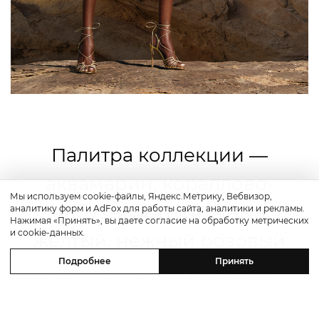
Палитра коллекции —
аквамарин, кораллово-
Мы используем cookie-файлы, Яндекс.Метрику, Вебвизор,
арбузный, горчичный
аналитику форм и AdFox для работы сайта, аналитики и рекламы.
Нажимая «Принять», вы даете согласие на обработку метрических
и cookie-данных.
желтый, нежный розовый
Подробнее
Принять
и чистые нейтральные
оттенки.