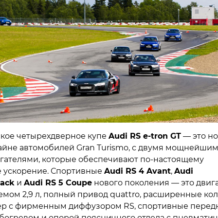
кое четырехдверное купе
Audi RS e-tron GT
— это но
зайне автомобилей Gran Turismo, с двумя мощнейши
гателями, которые обеспечивают по-настоящему
 ускорение. Спортивные
Audi RS 4 Avant
,
Audi
back
и
Audi RS 5 Coupe
нового поколения — это двиг
ъемом 2,9 л, полный привод quattro, расширенные ко
ер с фирменным диффузором RS, спортивные перед
обогревом и опорой поясничного отдела с пневмати