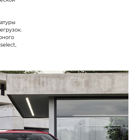
ратуры
егрузок.
рного
elect,