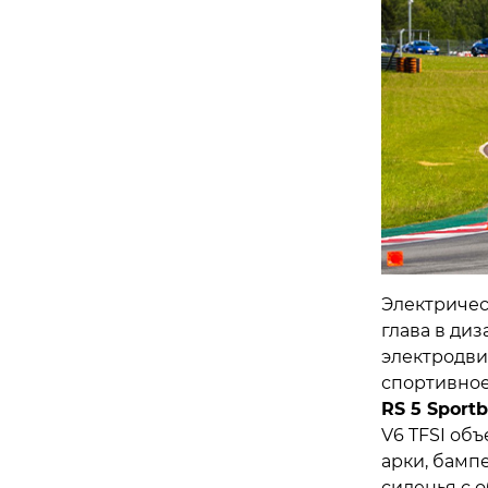
Электричес
глава в ди
электродви
спортивное
RS 5 Sport
V6 TFSI об
арки, бамп
сиденья с 