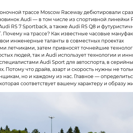
гоночной трассе Moscow Raceway дебютировали сра
новинок Audi — в том числе из спортивной линейки R
 Audi RS 7 Sportback, а также Audi RS Q8 и футуристич
T. Почему на трассе? Как известные часовые мануфак
свои инженерные таланты в совместных проектах
ми летчиками, затем привносят точнейшие техноло
стых людей, так и Audi использует технологии и инн
специалистами Audi Sport для автоспорта, в серийны
. Потому что драйв, азарт и скорость нужны не толь
нщикам, но и каждому из нас. Главное — определить
 которая соответствует вашему характеру и образу ж