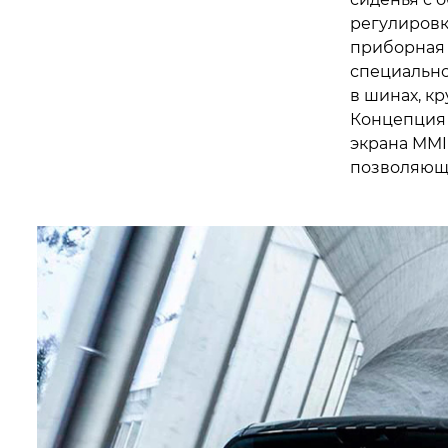
регулировк
приборная п
специально
в шинах, к
Концепция 
экрана MMI 
позволяюще