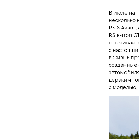
В июле на 
несколько 
RS 6 Avant,
RS e-tron G
оттачивая 
с настоящи
в жизнь про
созданные 
автомобилях
дерзким го
с моделью,