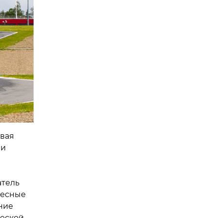
вая
ми
атель
лесные
ние
ческой