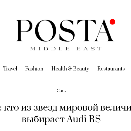
urrent)
Travel
(current)
Fashion
(current)
Health & Beauty
(current)
Restaurants
(c
Cars
: кто из звезд мировой велич
выбирает Audi RS