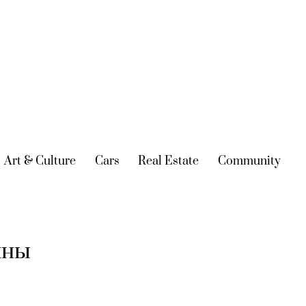
urrent)
Art & Culture
(current)
Cars
(current)
Real Estate
(current)
Community
(cur
ины