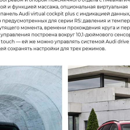
ой и функцией массажа, опциональная виртуальная
анель Audi virtual cockpit plus с индикацией данных,
 предусмотренных для серии RS: давления и темпе
рутящего момента, времени прохождения круга и пер
управления построена вокруг 10,1-дюймового сенсо
touch — ей же можно управлять системой Audi drive s
й сохранять настройки для трех режимов.