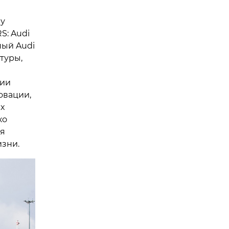
зу
S: Audi
ный Audi
туры,
гии
овации,
х
ко
ся
изни.