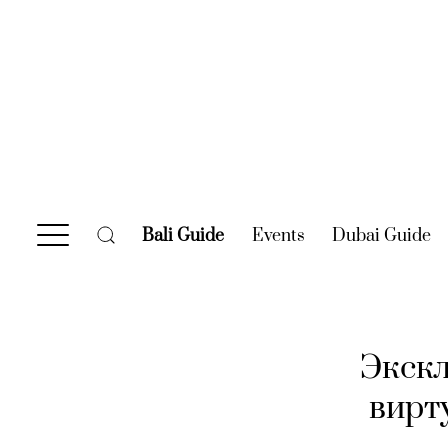
Bali Guide
(current)
Events
(current)
Dubai Guide
(c
Экскл
вирт