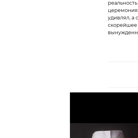
реальность
церемония 
удивлял, а 
скорейшее 
вынужденна