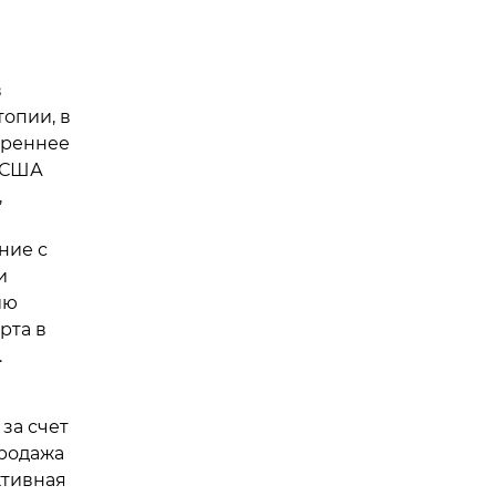
в
опии, в
щреннее
и США
,
ние с
и
ию
рта в
.
за счет
продажа
ктивная