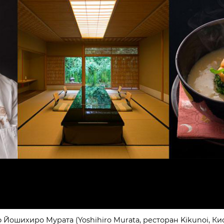
еф-повар Азии: Чо Хи-Сок (Cho Hee-sook, ресторан Hansik