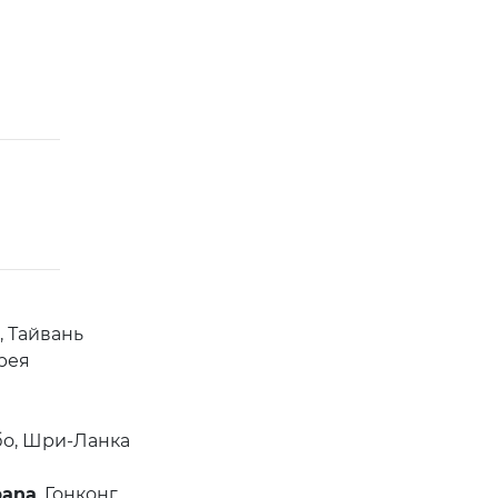
, Тайвань
орея
бо, Шри-Ланка
bana
, Гонконг,