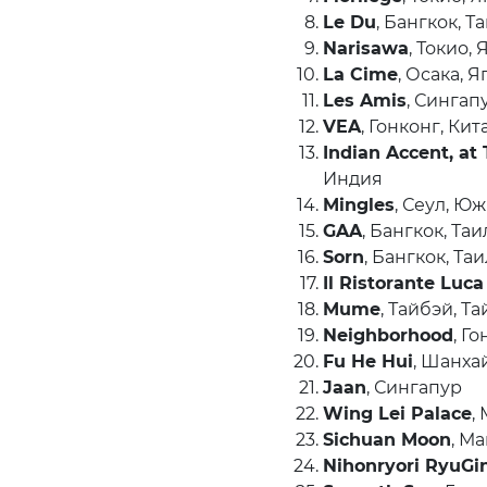
Le Du
, Бангкок, Т
Narisawa
, Токио,
La Cime
, Осака, 
Les Amis
, Сингап
VEA
, Гонконг, Кит
Indian Accent, at
Индия
Mingles
, Сеул, Ю
GAA
, Бангкок, Та
Sorn
, Бангкок, Та
Il Ristorante Luca
Mume
, Тайбэй, Т
Neighborhood
, Г
Fu He Hui
, Шанха
Jaan
, Сингапур
Wing Lei Palace
,
Sichuan Moon
, М
Nihonryori RyuGi