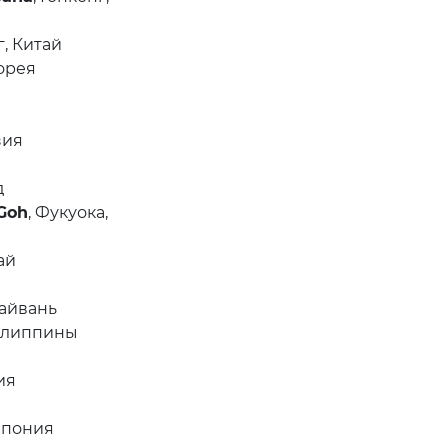
г, Китай
Корея
зия
д
 Goh
, Фукуока,
ай
Тайвань
Филиппины
ия
 Япония