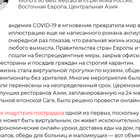
World’s 50 Best Restaurants региона Россия,
Восточная Европа, Центральная Азия
П
андемия COVID-19 в мгновение превратила мир 
иллюстрацию еще не написанного романа-антиут
очередной раз показав, что реальная жизнь изо
любого вымысла. Правительства стран Европы 
пошли на беспрецедентные меры, закрыв офисы
рестораны и посадив граждан на строгий карантин.
жизнь стала виртуальной: прогулки по музеям, обще
чемпионаты без зрителей. Многие мероприятия был
или перенесены на неопределенный срок. Церемон
лучших ресторанов Азии, запланированную на 24 ма
ьной японской Саге, было решено провести онлайн
я индустрия пострадала
одной из первых, поскольку
е может быть виртуальным, он живет исключительно 
строномические онлайн-уроки, доставка еды на дом, 
атов, обеды для больниц и малоимущих — вот объе