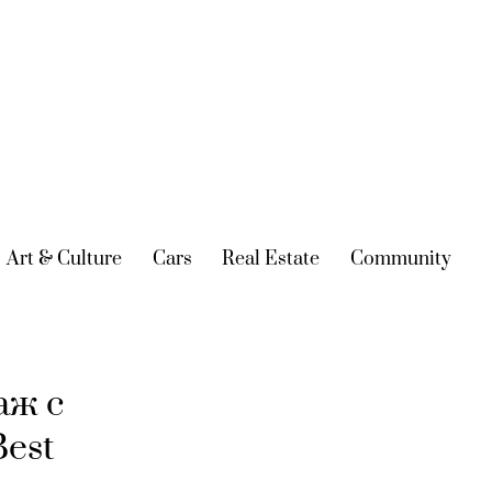
urrent)
Art & Culture
(current)
Cars
(current)
Real Estate
(current)
Community
(cur
аж с
Best