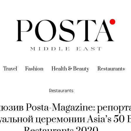
urrent)
Travel
(current)
Fashion
(current)
Health & Beauty
(current)
Restaurants
(c
Restaurants
юзив Posta-Magazine: репорт
уальной церемонии Asia’s 50 