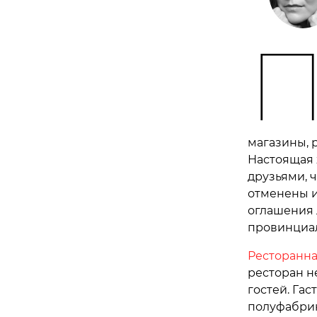
магазины, 
Настоящая 
друзьями, 
отменены 
оглашения 
провинциал
Ресторанна
ресторан н
гостей. Га
полуфабрик