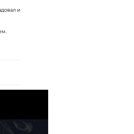
адовал и
ем.