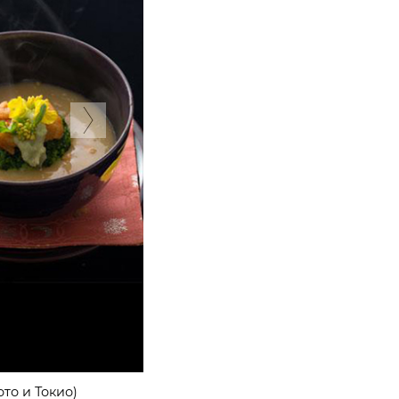
Next
gonggan, Сеул)