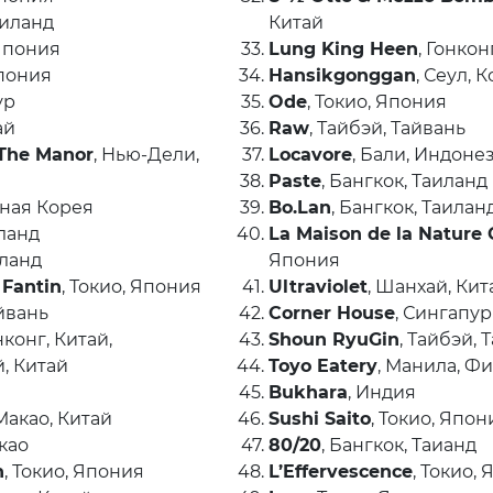
аиланд
Китай
 Япония
Lung King Heen
, Гонкон
Япония
Hansikgonggan
, Сеул, 
ур
Ode
, Токио, Япония
ай
Raw
, Тайбэй, Тайвань
 The Manor
, Нью-Дели,
Locavore
, Бали, Индоне
Paste
, Бангкок, Таиланд
жная Корея
Bo.Lan
, Бангкок, Таилан
иланд
La Maison de la Nature
иланд
Япония
 Fantin
, Токио, Япония
Ultraviolet
, Шанхай, Кит
айвань
Corner House
, Сингапур
онконг, Китай,
Shoun RyuGin
, Тайбэй, 
й, Китай
Toyo Eatery
, Манила, 
Bukhara
, Индия
 Макао, Китай
Sushi Saito
, Токио, Япон
акао
80/20
, Бангкок, Таианд
n
, Токио, Япония
L’Effervescence
, Токио,