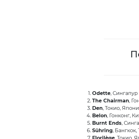
П
Odette
, Сингапур
The Chairman
, Г
Den
, Токио, Япон
Belon
, Гонконг, К
Burnt Ends
, Синг
Sühring
, Бангкок,
Florilège
, Токио, 