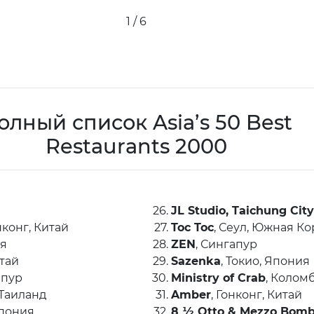
2 / 6
олный список Asia’s 50 Best
Restaurants 2000
JL Studio, Taichung City
онконг, Китай
Toc Toc
, Сеул, Южная К
ия
ZEN
, Сингапур
итай
Sazenka
, Токио, Япония
апур
Ministry of Crab
, Колом
 Таиланд
Amber
, Гонконг, Китай
Япония
8 ½ Otto & Mezzo Bom