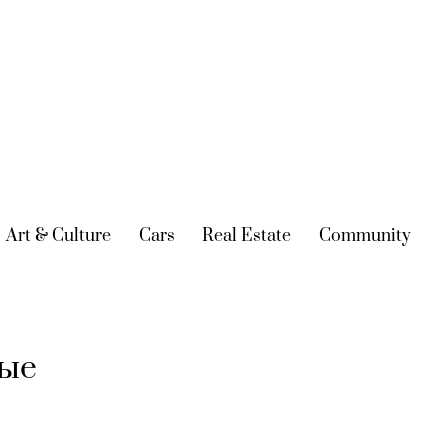
urrent)
Art & Culture
(current)
Cars
(current)
Real Estate
(current)
Community
(cur
ные