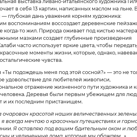
альная выставка ливано-итальянского художника Гил
чает в себя 13 картин, написанных маслом на льне. 
 — глубокая дань уважения корням художника:
ким воспоминаниям воссоздает деревенские пейзаж
де когда-то жил. Природа оживает под кистью мастера
жными мазками создает глубинные произведения
Халаби часто использует яркие цвета, чтобы передат
 красочные моменты жизни, которые, однако, навева
остальгические чувства.
 «Ты подождешь меня под этой сосной?» — это не то
ое удовольствие для любителей живописи,
ональное отражение жизненного пути художника и 
 человека. Деревья были первым убежищем для люд
ут и их последним пристанищем.
а очарован красотой наших величественных зелены
и я всегда мечтаю о красочных путешествиях и гар
нии. Я оставляю под вашим бдительным оком и лю
сны и уединенные дома, которые мы обожаем…»