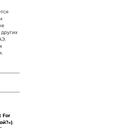
ется
м
ые
 других
АЭ.
х
.
t
For
ой?»)
.