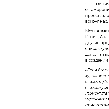
экспозиция
о намерени
представле
вокруг нас.
Моза Алмат
Илкин, Сол
другие пре
список худ
дополнятьс
в создании
«Если бы сл
художникам
сказать. Д
я нахожусь 
„присутств
художников
присутстви