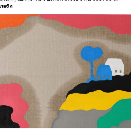
алаби