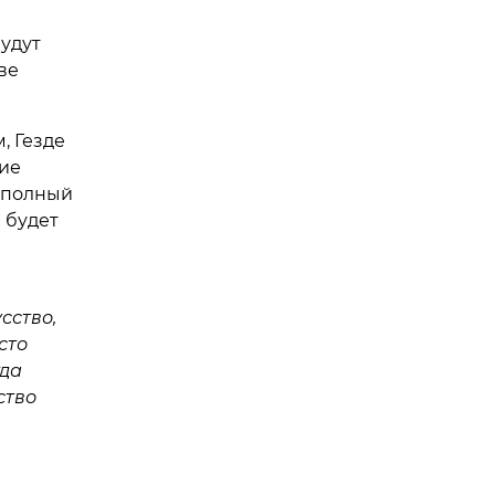
будут
ве
, Гезде
гие
е полный
 будет
сство,
сто
гда
ство