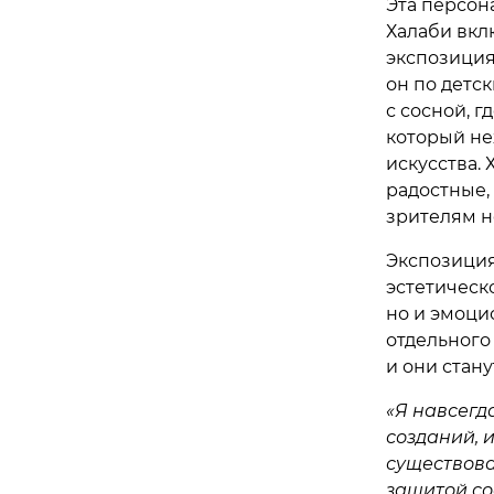
Эта персон
Халаби вклю
экспозиция
он по детс
с сосной, г
который не
искусства. 
радостные,
зрителям н
Экспозиция
эстетическ
но и эмоци
отдельного
и они стан
«Я навсегд
созданий, 
существова
защитой со