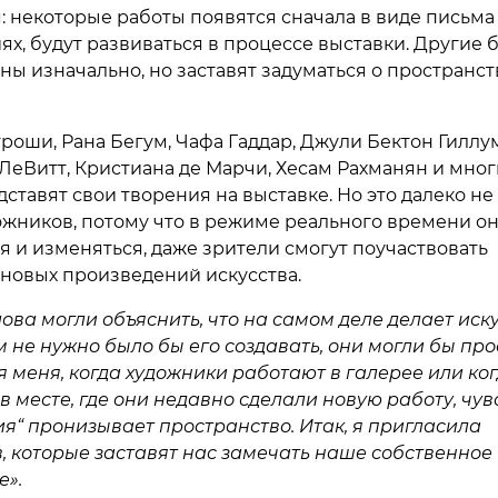
: некоторые работы появятся сначала в виде письма
ях, будут развиваться в процессе выставки. Другие 
ны изначально, но заставят задуматься о пространст
роши, Рана Бегум, Чафа Гаддар, Джули Бектон Гиллум
 ЛеВитт, Кристиана де Марчи, Хесам Рахманян и мно
дставят свои творения на выставке. Но это далеко н
ожников, потому что в режиме реального времени он
я и изменяться, даже зрители смогут поучаствовать
 новых произведений искусства.
ова могли объяснить, что на самом деле делает иску
 не нужно было бы его создавать, они могли бы про
ля меня, когда художники работают в галерее или ко
в месте, где они недавно сделали новую работу, чув
ия“ пронизывает пространство. Итак, я пригласила
, которые заставят нас замечать наше собственное
е».