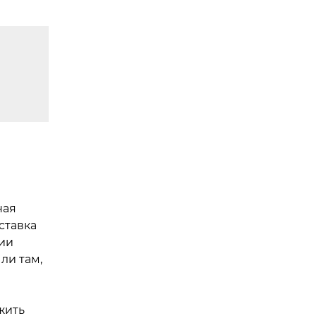
ная
ыставка
ии
ли там,
жить