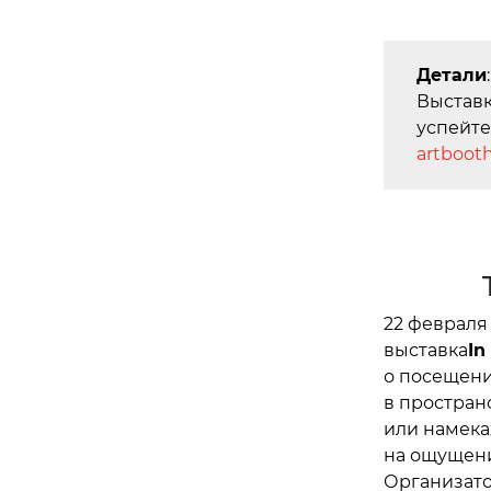
Детали
:
Выставк
успейте
artboot
22 февраля 
выставка
In
о посещени
в пространс
или намеках
на ощущени
Организато