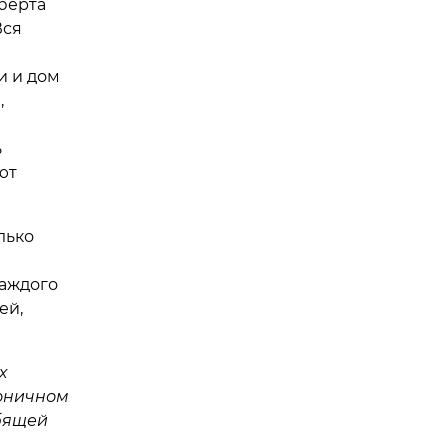
берта
Вся
и и дом
,
ь
ют
лько
каждого
ей,
х
моничном
бящей