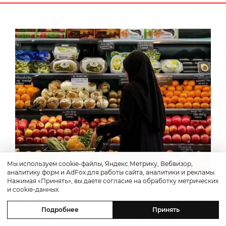
Мы используем cookie-файлы, Яндекс.Метрику, Вебвизор,
аналитику форм и AdFox для работы сайта, аналитики и рекламы.
Нажимая «Принять», вы даете согласие на обработку метрических
Health & Beauty
и cookie-данных.
С глаз долой, из сердца вон: в Абу-Даби
Подробнее
Принять
спрячут вредную еду в супермаркетах